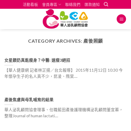
Skip
活動看板
會員專區
聯絡我們
匯款通知
to
content
CATEGORY ARCHIVES:
產後照顧
女星餵奶真能瘦身？中醫: 速瘦3絕招
【華人健康網 記者林芷揚／台北報導】 2015年11月12日 10:30 今
年懷孕生子的名人真不少，昆凌、隋棠....
產後焦慮與母乳哺育的結果
華人泌乳顧問協會理事、任職藍田產後護理機構泌乳顧問董宜蓁，
整理Journal of human lactati....