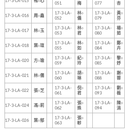
17-3-LA-015
褚○心
051
梅
077
杏
17-3-LA-
林○
17-3-LA-
黃○
17-3-LA-016
周○鑫
052
儀
079
芬
17-3-LA-
林○
17-3-LA-
楊○
17-3-LA-017
林○玉
053
君
080
茹
17-3-LA-
林○
17-3-LA-
鄭○
17-3-LA-018
葉○瑄
055
如
084
卉
17-3-LA-
紀○
17-3-LA-
黎○
17-3-LA-020
方○瑜
059
玲
085
妤
17-3-LA-
胡○
17-3-LA-
謝○
17-3-LA-021
林○儒
060
琳
088
蓉
17-3-LA-
倪○
17-3-LA-
劉○
17-3-LA-022
張○芝
061
君
093
薇
17-3-LA-
張○
17-3-LA-
陳○
17-3-LA-024
馮○莉
062
姝
094
涓
17-3-LA-
張○
17-3-LA-026
葉○郁
063
軫