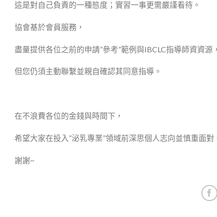
這是對自己負責的一種態度；實習一事更需嚴謹看待。
協會基於會員服務，
盡量提供各位之前的申請”參考”範例與IBCLC指導師資資源
但您仍須主動聯繫並​親自確認其​同意​指導​。
在不浪費各位的金錢與時間下，
希望大家在投入”​​​泌乳專業”領域前深思個人志向並慎重面對
謝謝~