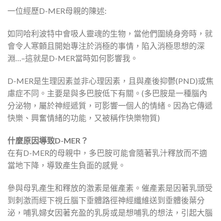
一位經歷D-MER母親的陳述:
如同哈利波特中會吸人靈魂的生物，當他們圍繞身旁時，就
會令人寒顫且開始專注於消極的事情，陷入消極思想的深
淵…–這就是D-MER當時如何影響我。
D-MER是生理因素並非心理因素，且與產後抑鬱(PND)或焦
慮症不同。主要是與多巴胺低下有關。(多巴胺是一種腦內
分泌物，屬於神經遞質，可影響一個人的情緒。因為它傳遞
快樂、興奮情緒的功能，又被稱作快樂物質)
什麼原因導致
D-MER
？
在有D-MER的母親中，多巴胺可能會隨著乳汁釋放而不適
當地下降，導致產生負面的感覺。
參與母乳產生和釋放的激素是催產素。催產素是因著乳頭受
到刺激而經下視丘腦下垂體路徑神經纖維送到垂體後葉分
泌，哺乳婦女因著充盈的乳房或是想哺乳的想法，引起大腦