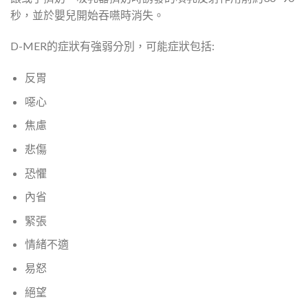
秒，並於嬰兒開始吞嚥時消失。
D-MER的症狀有強弱分別，可能症狀包括:
反胃
噁心
焦慮
悲傷
恐懼
內省
緊張
情緒不適
易怒
絕望