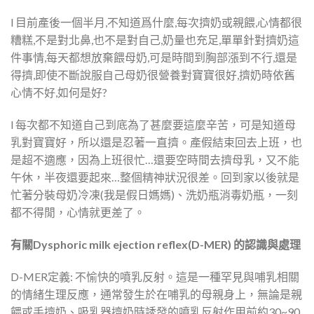
l 目前產後一個半月,不知道爲什麼,每次擠奶或親餵,心情都很
糟糕,不是對北鼻,也不是對自己,奶量也充足,單單針對擠奶這
件事情,每天都想放棄餵母奶,可是時間到胸部漲到不行,還是
得擠,即使不斷說服自己母奶很營養對寶寶很好,擠奶時依舊
心情不好,如何是好?
l 每次都不知道自己到底為了甚麼要這麼辛苦，可是知道母
乳對寶寶好，所以還是忍著一直擠。產假結束回去上班，也
是超不適應，因為上班很忙…還要空時間去擠母乳，又不能
午休，半夜還要起來…整個精神狀況很差。回到家以後就是
忙著分裝母奶冷凍(我是假日媽媽)、洗奶瓶消毒奶瓶，一刻
都不得閒，心情就更差了。
有關
Dysphoric milk ejection reflex(D-MER)
的認識與處理
D-MER定義: 不愉快的噴乳反射。這是一種罕見與哺乳相關
的情緒生理反應，通常發生於在哺乳的母親身上，無論是親
餵或手擠奶、吸乳器擠奶時誘發的噴乳反射作用前約30~90