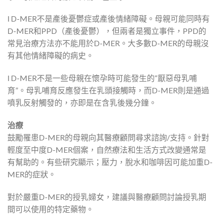
l D-MER不是產後憂鬱症或產後情緒障礙。母親可能同時有
D-MER和PPD（產後憂鬱），但兩者是獨立事件，PPD的
常見治療方法亦不能用於D-MER。大多數D-MER的母親沒
有其他情緒障礙的病史。
l D-MER不是一些母親在懷孕時可能發生的“厭惡母乳哺
育”。母乳哺育反應發生在乳頭接觸時，而D-MER則是通過
噴乳反射觸發的，亦即是在含乳後幾分鐘。
治療
鼓勵罹患D-MER的母親向其醫療顧問尋求諮詢/支持。針對
輕度至中度D-MER個案，自然療法和生活方式改變通常是
有幫助的。有些研究顯示；壓力，脫水和咖啡因可能加重D-
MER的症狀。
對於嚴重D-MER的授乳婦女，建議與醫療顧問討論授乳期
間可以使用的特定藥物。