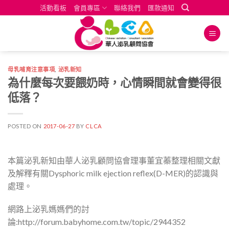
Skip
活動看板
會員專區
聯絡我們
匯款通知
to
content
母乳哺育注意事項
,
泌乳新知
為什麼每次要餵奶時，心情瞬間就會變得很
低落？
POSTED ON
2017-06-27
BY
CLCA
本篇泌乳新知由華人泌乳顧問協會理事董宜蓁整理相關文獻
及解釋有關Dysphoric milk ejection reflex(D-MER)的認識與
處理。
網路上泌乳媽媽們的討
論:http://forum.babyhome.com.tw/topic/2944352