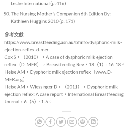
Leche International (p. 416)
The Nursing Mother’s Companion 6th Edition By:
Kathleen Huggins 2010 (p. 171)
參考文獻
https://www.breastfeeding.asn.au/bfinfo/dysphoric-milk-
ejection-reflex-d-mer
Cox S，（2010），A case of dysphoric milk ejection
reflex（D-MER），Breastfeeding Rev，18（1）: 16-18。
Heise AM，Dysphoric milk ejection reflex（www.D-
MER.org）
Heise AM，Wiessinger D，（2011），Dysphoric milk
ejection reflex: A case report，International Breastfeeding
Journal，6（6）: 1-6。