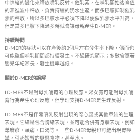
中情緒的變化來釋放噴乳反射。催乳素，在哺乳開始後峰值
的漸進波中釋放，負責持續的奶水生產。而多巴胺抑制催乳
素的釋放，所以多巴胺水平必須下降以便催乳素水平升高，
但是當多巴胺下降過多時就會讓母親產生D-MER。
持續時間
D-MER的症狀可以在產後約3個月左右發生率下降，偶而也
可能整個哺乳期間都持續發生。不過研究顯示；多數會隨著
嬰兒年紀漸長，發生機率越低。
關於
D-MER
的誤解
l D-MER不是對母乳哺育的心理反應。婦女有可能對母乳哺
育行為產生心理反應，但學理支持D-MER是生理反射。
l D-MER不是伴隨噴乳反射出現的噁心感或其他單純的生理
表現。它總是包含情緒表現，並可能合併有身體表現，例如
蕁麻疹，頭痛，口渴等。一些D-MER母親也可能出現胃痙
攣，引起短暫的厭惡食物，甚至水。