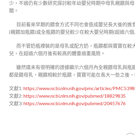
少，不過仍有少數研究探討較年幼嬰兒時期中母乳親餵與母
關。
目前看來早期的餵食方式不同也會造成嬰兒長大後的進食方
(親餵加瓶餵)或全瓶餵的嬰兒較少在較大嬰兒時期(超過六
而不管奶瓶裡裝的是母乳或配方奶，瓶餵都與寶寶在較大
兒，在超過六個月後有較高的體重過重風險。
雖然還未有很明確的證據顯示六個月內全親餵母乳與瓶餵
都是餵母乳，親餵相較於瓶餵，寶寶可能在長大一些之後，
文獻1:
https://www.ncbi.nlm.nih.gov/pmc/articles/PMC539
文獻2:
https://www.ncbi.nlm.nih.gov/pubmed/18829835
文獻3:
https://www.ncbi.nlm.nih.gov/pubmed/20457676