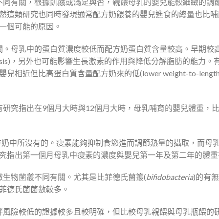
同有關，根據飢餓或滿足與否，親餵母乳的嬰兒能較細緻的調
然這類研究也同時發現通常配方奶餵養的嬰兒進食的總量也比哺
一個可能的原因。
。母乳中的蛋白質濃度較低而配方奶蛋白質含量較高。早期較
nesis)，另外也可能影響生長激素的作用與降低分解脂肪的能力。
白質含量配方奶來的低(lower weight-to-length Z 
究指出在9個月大時與12個月大時，母乳哺育的嬰兒體重，
是配方奶中所沒有的。瘦素能夠抑制食慾進而調節熱量的攝取，而母
研究指出第一個月母乳中瘦素的濃度與嬰兒第一年及第二年的體重
生物菌叢不同有關。尤其是比菲德氏菌叢(
bifidobacteria
)的有
菲德氏菌菌數較多。
風險較低的證據較多且較明確，但比較母乳親餵與母乳瓶餵的