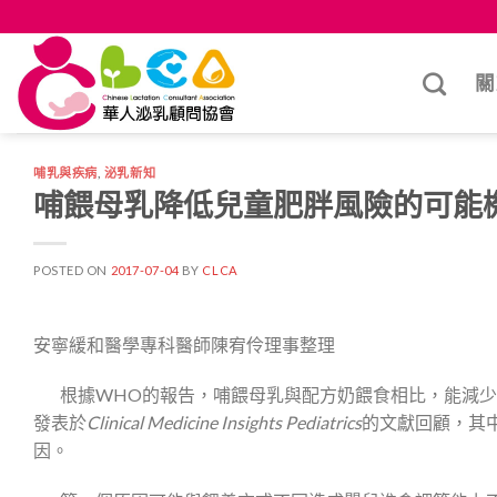
Skip
to
content
關
哺乳與疾病
,
泌乳新知
哺餵母乳降低兒童肥胖風險的可能
POSTED ON
2017-07-04
BY
CLCA
安寧緩和醫學專科醫師陳宥伶理事整理
根據WHO的報告，哺餵母乳與配方奶餵食相比，能減少兒
發表於
Clinical Medicine Insights Pediatrics
的文獻回顧，其
因。