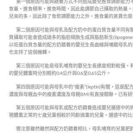
第一個原因可能與餵養方式不同造成嬰兒進食調節能力不
食量，進食頻率，進食時間，因此能調節自己攝取的熱量。
兒來的多，因此除了食慾調節能力之外，進食量的差異也是
第二個原因可能與母乳及配方奶中的蛋白質含量不同有關
質攝取可能會造成過多的脂肪細胞生成與脂肪新生(lipoge
以低蛋白質含量的配方奶餵養的嬰兒生長曲線與哺餵母乳的嬰兒相近但比高蛋
也支持了這個機轉。
第三個原因可能是母乳哺育的嬰兒生長速度相對較慢，有研
的嬰兒體重時分別輕約0.4公斤與0.6至0.65公斤。
第四個原因可能與母乳中的”瘦素”(leptin)有關，這
濃度與母親血中的瘦素濃度及母親BMI有直接關聯。已有
第五個原因可能與母乳或配方奶餵養造成嬰兒腸道中的微
現體重正常的七歲兒童相較於同齡過重的兒童，腸道中的比
需注意雖然雖然與配方奶餵養相比，母乳哺育的兒童肥胖