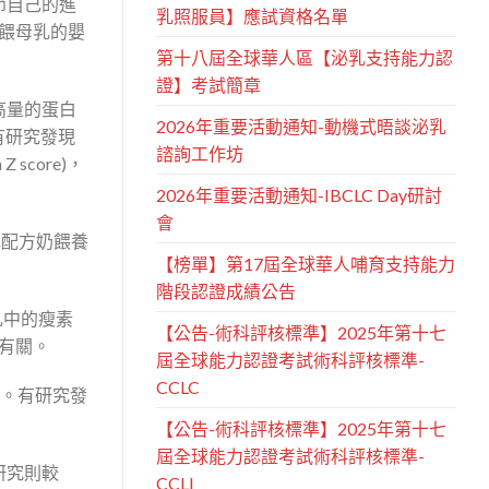
節自己的進
乳照服員】應試資格名單
餵母乳的嬰
第十八屆全球華人區【泌乳支持能力認
證】考試簡章
高量的蛋白
2026年重要活動通知-動機式晤談泌乳
有研究發現
諮詢工作坊
score)，
2026年重要活動通知-IBCLC Day研討
會
比配方奶餵養
【榜單】第17屆全球華人哺育支持能力
階段認證成績公告
乳中的瘦素
【公告-術科評核標準】2025年第十七
有關。
屆全球能力認證考試術科評核標準-
CCLC
無。有研究發
【公告-術科評核標準】2025年第十七
屆全球能力認證考試術科評核標準-
研究則較
CCLI