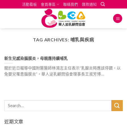
Skip
活動看板
會員專區
聯絡我們
匯款通知
to
content
TAG ARCHIVES:
哺乳與疾病
新生兒感染腦膜炎，母親應持續哺乳
關於近日報導中國附醫醫師林鴻志主任表示”乳腺炎時應該停餵，以
免嬰兒罹患腦膜炎”，華人泌乳顧問協會理事長王淑芳博....
近期文章