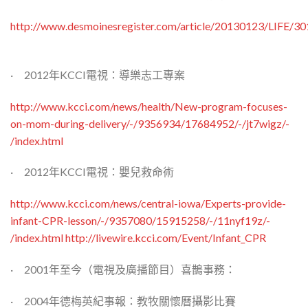
http://www.desmoinesregister.com/article/20130123/LIFE/
· 2012年KCCI電視：導樂志工專案
http://www.kcci.com/news/health/New-program-focuses-
on-mom-during-delivery/-/9356934/17684952/-/jt7wigz/-
/index.html
· 2012年KCCI電視：嬰兒救命術
http://www.kcci.com/news/central-iowa/Experts-provide-
infant-CPR-lesson/-/9357080/15915258/-/11nyf19z/-
/index.html http://livewire.kcci.com/Event/Infant_CPR
· 2001年至今（電視及廣播節目）喜鵲事務：
· 2004年德梅英紀事報：教牧關懷曆攝影比賽