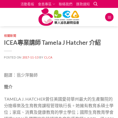
Skip
活動看板
會員專區
聯絡我們
匯款通知
to
content
相關新聞
ICEA專業講師 Tamela J Hatcher 介紹
POSTED ON
2017-11-13
BY
CLCA
翻譯：翁少萍醫師
簡介
TAMELA J. HATCHER曾任美國愛荷華州最大的生產醫院的
分娩導樂及生育教育課程管理執行長。她擁有教育系碩士學
位；家庭、消費及健康教育的學士學位；國際生育教育學會