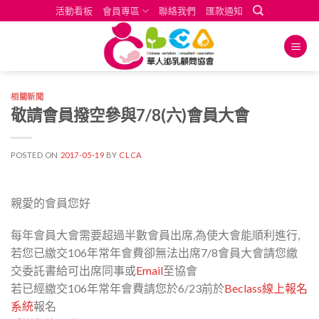
Skip
活動看板
會員專區
聯絡我們
匯款通知
to
content
相關新聞
敬請會員撥空參與7/8(六)會員大會
POSTED ON
2017-05-19
BY
CLCA
親愛的會員您好
每年會員大會需要超過半數會員出席,為使大會能順利進行,
若您已繳交106年常年會費卻無法出席7/8會員大會請您繳
交委託書給可出席同事或
Email
至協會
若已經繳交106年常年會費請您於6/23前於
Beclass線上報名
系統
報名