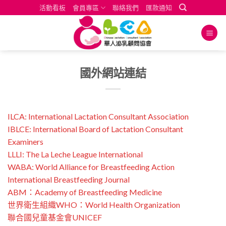
Skip
活動看板
會員專區
聯絡我們
匯款通知
to
content
國外網站連結
ILCA: International Lactation Consultant Association
IBLCE: International Board of Lactation Consultant
Examiners
LLLI: The La Leche League International
WABA: World Alliance for Breastfeeding Action
International Breastfeeding Journal
ABM：Academy of Breastfeeding Medicine
世界衛生組織WHO：World Health Organization
聯合國兒童基金會UNICEF