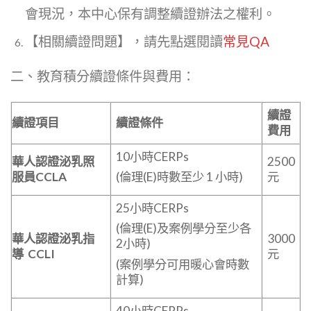
會現況，本中心保有調整續證辦法之權利。
【相關續證問題】，請先點選閱讀
常見QA
二、教育積分續證條件與費用：
續證
續證項目
續證條件
費用
10小時CERPs
華人認證泌乳照
2500
服員CCLA
元
(倫理(E)時數至少 1 小時)
25小時CERPs
(倫理(E)及案例學分至少各
華人認證泌乳指
3000
2小時)
導 CCLI
元
(案例學分可用暖心會時數
計算)
40小時CERPs