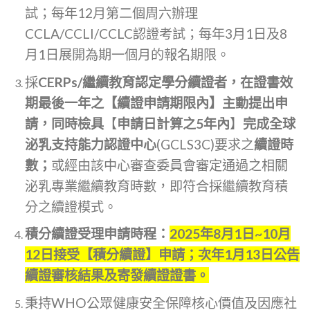
試；每年12月第二個周六辦理
CCLA/CCLI/CCLC認證考試；每年3月1日及8
月1日展開為期一個月的報名期限。
採
CERPs/繼續教育認定學分續證者，在證書效
期最後一年之【續證申請期限內】主動提出申
請，同時檢具
【
申請日計算之5年內
】
完成全球
泌乳支持能力認證中心
(GCLS3C)要求之
續證時
數；
或經由該中心審查委員會審定通過之相關
泌乳專業繼續教育時數，即符合採繼續教育積
分之續證模式。
積分續證受理申請時程：
2025年8月1日~10月
12日接受【積分續證】申請；次年1月13日公告
續證審核結果及寄發續證證書。
秉持WHO公眾健康安全保障核心價值及因應社