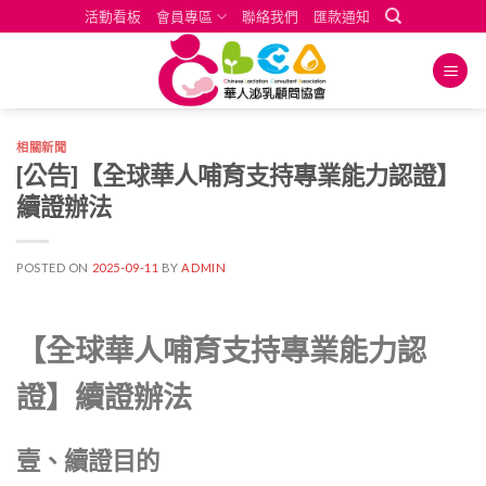
Skip
活動看板
會員專區
聯絡我們
匯款通知
to
content
相關新聞
[公告]【全球華人哺育支持專業能力認證】
續證辦法
POSTED ON
2025-09-11
BY
ADMIN
【全球華人哺育支持專業能力認
證】續證辦法
壹、續證目的