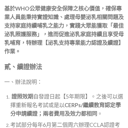
基於WHO公眾健康安全保障之核心價值，確保專
業人員能秉持實證知識、處理母嬰泌乳相關問題及
支持家庭持續哺乳之能力，實踐大眾能獲取「最佳
泌乳照護服務」，進而促進泌乳家庭持續且享受母
乳哺育，特辦理【泌乳支持專業能力認證及續證】
作業。
貳、續證辦法
一、辦法說明：
證照效期
自發證日起【5年期限】。之後可以選
擇重新報名考試或是以
CERPs/繼續教育認定學
分申請續證；兩者費用及效力都相同
。
考試部分每年6月第二個周六辦理CCLA認證考