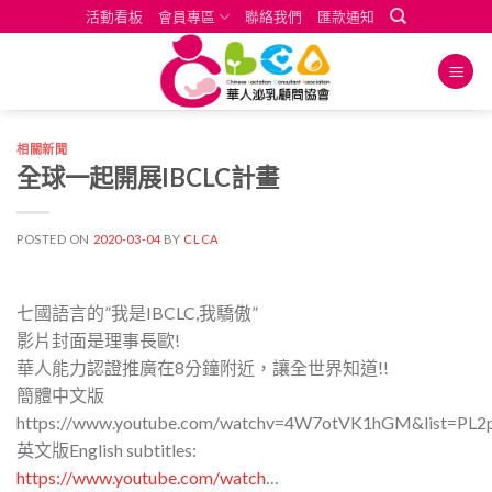
Skip
活動看板
會員專區
聯絡我們
匯款通知
to
content
相關新聞
全球一起開展IBCLC計畫
POSTED ON
2020-03-04
BY
CLCA
七國語言的”我是IBCLC,我驕傲”
影片封面是理事長歐!
華人能力認證推廣在8分鐘附近，讓全世界知道!!
簡體中文版
https://www.youtube.com/watchv=4W7otVK1hGM&list=
英文版English subtitles:
https://www.youtube.com/watch
…