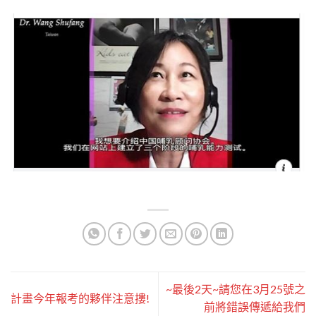
~最後2天~請您在3月25號之
計畫今年報考的夥伴注意摟!
前將錯誤傳遞給我們