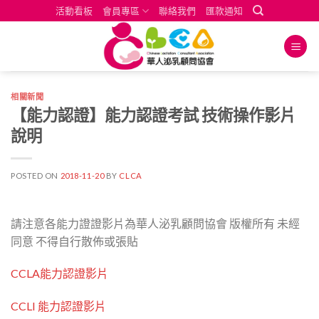
Skip
活動看板
會員專區
聯絡我們
匯款通知
to
content
相關新聞
【能力認證】能力認證考試 技術操作影片
說明
POSTED ON
2018-11-20
BY
CLCA
請注意各能力證證影片為華人泌乳顧問協會 版權所有 未經
同意 不得自行散佈或張貼
CCLA能力認證影片
CCLI 能力認證影片