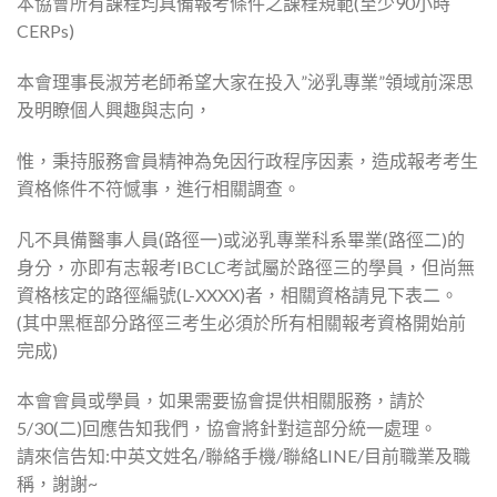
本協會所有課程均具備報考條件之課程規範(至少90小時
CERPs)
本會理事長淑芳老師希望大家在投入”泌乳專業”領域前深思
及明瞭個人興趣與志向，​
惟，秉持服務會員精神為免因行政程序因素，造成報考考生
資格條件不符憾事，​進行相關調查。
凡不具備醫事人員(路徑一)或泌乳專業科系畢業(路徑二)的
身分，亦即有志報考IBCLC考試屬於路徑三的學員，但尚無
資格核定的路徑編號(L-XXXX)者，相關資格請見​下表二。
(其中黑框部分路徑三考生必須於所有相關報考資格開始前
完成)
本會會員或學員，如果需要協會提供相關服務，請於
5/30(二)回應告知我們，協會將針對這部分統一處理。
​請來信告知​:中英文姓名/聯絡手機/聯絡LINE/目前職業及職
稱​，謝謝~​