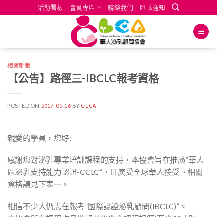
Skip
活動看板
會員專區
聯絡我們
匯款通知
to
content
相關新聞
【公告】路徑三-IBCLC報考資格
POSTED ON
2017-05-16
BY
CLCA
親愛的學員，您好:
感謝您對泌乳專業培訓課程的支持，本協會旨​在推廣”華人
區泌乳支持能力認證-CCLC”​，​且廣受全球華人接受​。​相關
資格請見​下表一。
相信不少人仍志在報考”國際認證泌乳顧問(IBCLC)”。